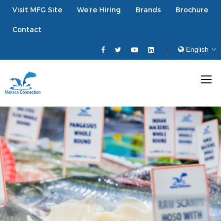
Visit MFG Site
We’re Hiring
Brands
Brochure
Contact