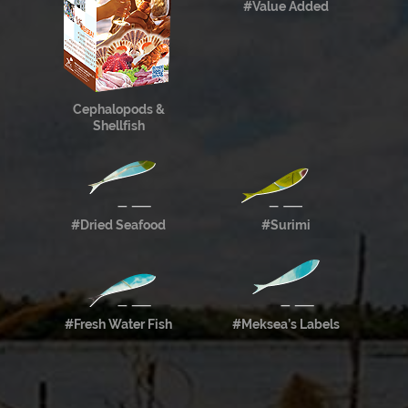
#Value Added
Cephalopods &
Shellfish
#Dried Seafood
#Surimi
#Fresh Water Fish
#Meksea’s Labels